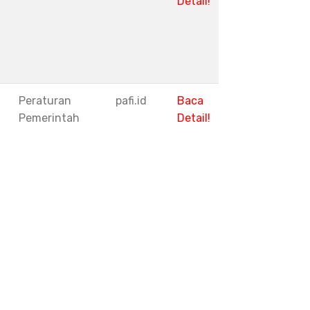
Detail!
1
Peraturan
pafi.id
Baca
Pemerintah
Detail!