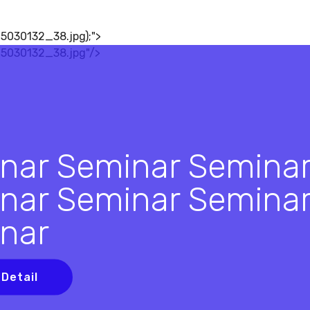
5030132_38.jpg);">
15030132_38.jpg"/>
nar Seminar Semina
nar Seminar Semina
nar
 Detail