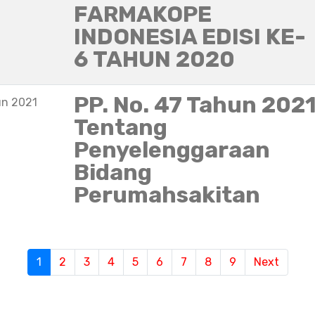
FARMAKOPE
INDONESIA EDISI KE-
6 TAHUN 2020
PP. No. 47 Tahun 202
un 2021
Tentang
Penyelenggaraan
Bidang
Perumahsakitan
1
(current)
2
3
4
5
6
7
8
9
Next