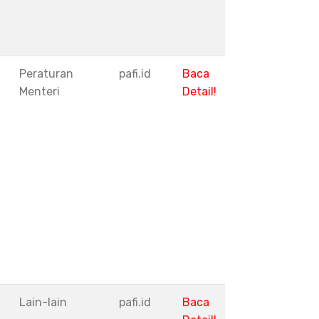
Peraturan
pafi.id
Baca
Menteri
Detail!
I
Lain-lain
pafi.id
Baca