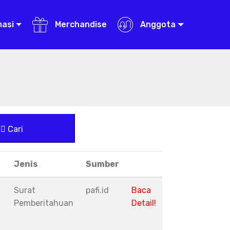
masi
Merchandise
Anggota
Cari
Jenis
Sumber
Surat
pafi.id
Baca
Pemberitahuan
Detail!