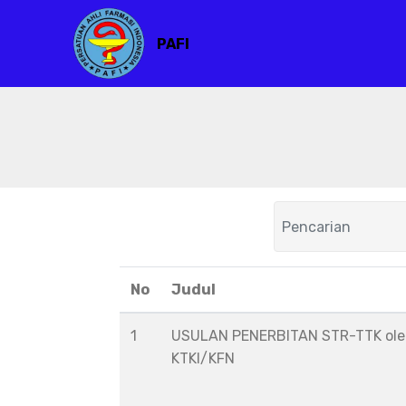
PAFI
No
Judul
1
USULAN PENERBITAN STR-TTK ol
KTKI/KFN