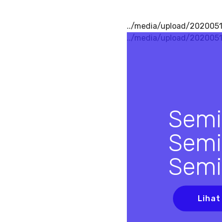
../media/upload/2020051
../media/upload/202005
Semi
Semi
Semi
Lihat